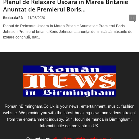
Planul de Relaxare Usoara in Marea Britanie
Anuntat de Premierul Boris...
RedactiaRB
-
11/05/2020
0
Planul de Relaxare Usoara in Marea Britanie Anuntat de Premierul Boris
Johnson Premierul britanic Boris Johnson a anunţat duminică că măsurile de
izolare continuă, dar...
RomanInBirmingham.Co.Uk is your news, entertainment, music, fashion
website. We provide you with the latest breaking news and videos straight
from the entertainment industry. Stiri, locuri de munca in Birmingham,
Infornatii utile despre viata in UK.
Contactați-ne:
office@romaninbirmingham.co.uk