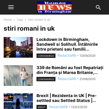
Home
Tags
Stiri romani in uk
stiri romani in uk
Lockdown in Birmingham,
Sandwell si Solihull. Întâlnirile
între prieteni sau familii...
RedactiaRB
-
12/09/2020
CORONAVIRUS
339 de Români au fost Repatriați
din Franța și Marea Britanie,...
RedactiaRB
-
21/06/2020
CORONAVIRUS
Brexit | Rezidenta in UK | Pre-
settled sau Settled Status |...
RedactiaRB
-
12/03/2020
BREXIT