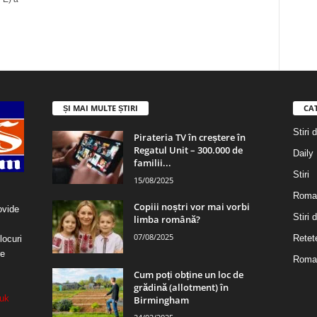
ȘI MAI MULTE ȘTIRI
CA
Stiri 
Pirateria TV în creștere în
Regatul Unit – 300.000 de
Daily
familii...
Stiri
15/08/2025
Roma
Copiii noștri vor mai vorbi
ovide
Stiri
limba română?
07/08/2025
Retet
locuri
re
Roman
Cum poți obține un loc de
grădină (allotment) în
uk
Birmingham