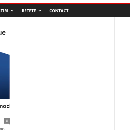
STIRI
RETETE
CONTACT
ue
 mod
0
PE) a