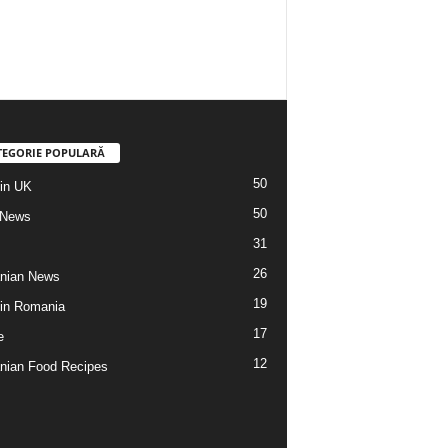
TEGORIE POPULARĂ
50
din UK
50
 News
31
26
nian News
19
 din Romania
17
e
12
ian Food Recipes