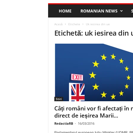
HOME
ROMANIAN NEWS
Acasă
Etichete
Uk iesirea din ue
Etichetă: uk iesirea din 
Stiri
Câți români vor fi afectați în
direct de ieșirea Marii...
RedactiaRB
-
16/03/2016
Parlamentarul european Iuliu Winkler (UDMR, P