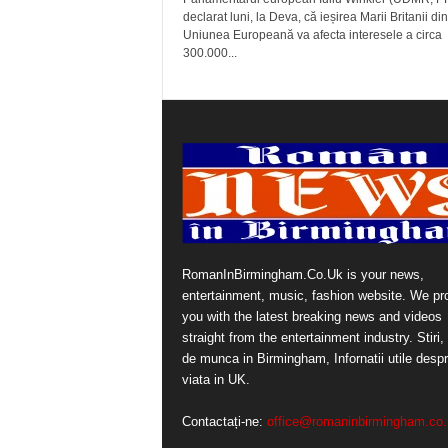
declarat luni, la Deva, că ieșirea Marii Britanii din
Uniunea Europeană va afecta interesele a circa
300.000...
RomanInBirmingham.Co.Uk is your news,
entertainment, music, fashion website. We pr
you with the latest breaking news and videos
straight from the entertainment industry. Stiri, 
de munca in Birmingham, Infornatii utile desp
viata in UK.
Contactați-ne:
office@romaninbirmingham.co.