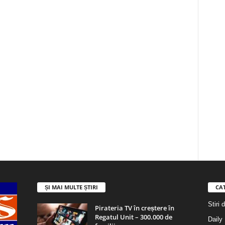
ȘI MAI MULTE ȘTIRI
CA
Stiri 
Pirateria TV în creștere în
Regatul Unit – 300.000 de
Daily