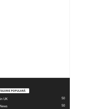
TEGORIE POPULARĂ
50
din UK
50
 News