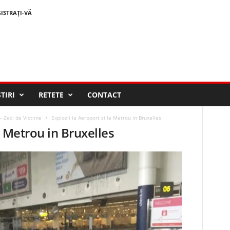
GISTRAȚI-VĂ
STIRI
RETETE
CONTACT
 – Zeci de Victime
Explozii la Aeroport si la Metrou in Bruxelles
a Metrou in Bruxelles