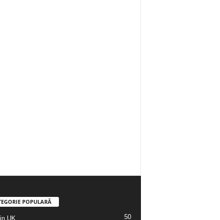
TEGORIE POPULARĂ
50
din UK