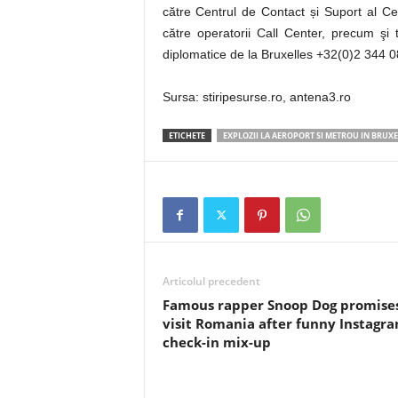
către Centrul de Contact și Suport al C
către operatorii Call Center, precum şi 
diplomatice de la Bruxelles +32(0)2 344 08
Sursa: stiripesurse.ro, antena3.ro
ETICHETE
EXPLOZII LA AEROPORT SI METROU IN BRUXE
Articolul precedent
Famous rapper Snoop Dog promises
visit Romania after funny Instagr
check-in mix-up