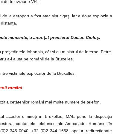
lui de televiziune VRT.
ii de la aeroport a fost atac sinucigaş, iar a doua explozie a
distanţă.
este momente, a anunţat premierul Dacian Cioloş.
u preşedintele Iohannis, cât şi cu ministrul de Interne, Petre
tru a-i ajuta pe românii de la Bruxelles.
tre victimele exploziilor de la Bruxelles.
enii români
poziția cetățenilor români mai multe numere de telefon.
sul acestei dimineţi în Bruxelles, MAE pune la dispoziția
cestora, contactele telefonice ale Ambasadei României în
(0)2 345 0040, +32 (0)2 344 1658, apeluri redirecționate