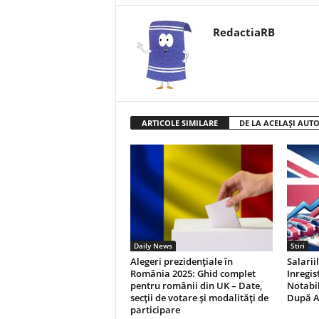
RedactiaRB
ARTICOLE SIMILARE
DE LA ACELAȘI AUT
Daily News
Stiri
Alegeri prezidențiale în
Salarii
România 2025: Ghid complet
Inregis
pentru românii din UK – Date,
Notabil
secții de votare și modalități de
După A
participare