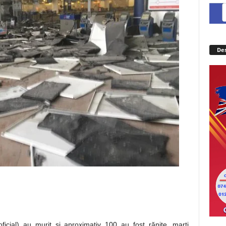
Des
icial) au murit şi aproximativ 100 au fost rănite, marţi