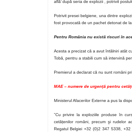
află’ după seria de explozii , potrivit postu
Potrivit presei belgiene, una dintre exploz
fost provocată de un pachet detonat de la 
Pentru România nu există riscuri în ac
Acesta a precizat că a avut întâlniri atât c
Tobă, pentru a stabili cum să intervină pen
Premierul a declarat că nu sunt români prin
MAE – numere de urgență pentru cetăț
Ministerul Afacerilor Externe a pus la dis
”Cu privire la exploziile produse în cur
cetățenilor români, precum şi rudelor a
Regatul Belgiei +32 (0)2 347 5338, +32 