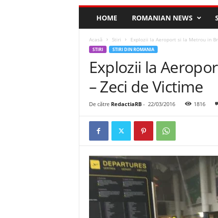
HOME
ROMANIAN NEWS
Acasă
Stiri
Explozii la Aeroport si la Metrou in B
STIRI
STIRI DIN ROMANIA
Explozii la Aeropor
– Zeci de Victime
De către
RedactiaRB
-
22/03/2016
1816