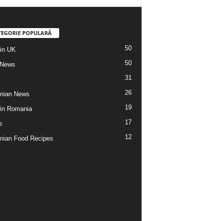
TEGORIE POPULARĂ
50
din UK
50
 News
31
26
nian News
19
 din Romania
17
e
12
ian Food Recipes