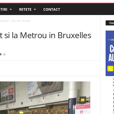
STIRI
RETETE
CONTACT
ruxelles – Zeci de Victime
Con
t si la Metrou in Bruxelles
0