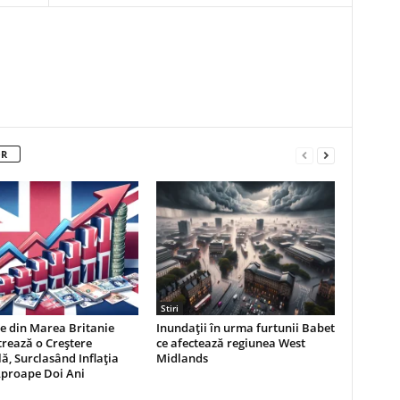
OR
Stiri
le din Marea Britanie
Inundații în urma furtunii Babet
trează o Creștere
ce afectează regiunea West
ă, Surclasând Inflația
Midlands
proape Doi Ani