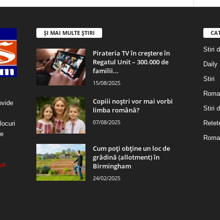
ȘI MAI MULTE ȘTIRI
CA
Stiri 
Pirateria TV în creștere în
Regatul Unit – 300.000 de
Daily
familii...
Stiri
15/08/2025
Roma
Copiii noștri vor mai vorbi
ovide
Stiri
limba română?
07/08/2025
Retet
locuri
re
Roman
Cum poți obține un loc de
grădină (allotment) în
uk
Birmingham
24/02/2025