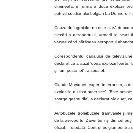
dimineaţă, în urma a două explozii pro
potrivit cotidianului belgian La Derniere H
Cauza deflagraţiilor nu este clară deocamd
plecări a aeroportului, urmată la scur
văzute când părăseau aeroportul abandon
Corespondentul canalului de televiziun
declarat că a auzit ‘două explozii foarte, 
şi fum peste tot”, a spus el.
Claude Moniquet, expert în terorism, a dec
exploziile au fost puternice’. ‘Este nevoi
sparge geamurile’, a declarat Moiquet, car
Autobuzele, troleibuzele, tramvaiele şi met
de la aeroportul Zaventem şi din cel puţi
oficial. Totodată, Centrul belgian pentru 