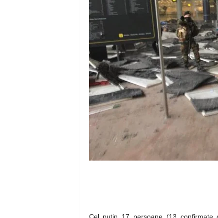
Cel puţin 17 persoane (13 confirmate of