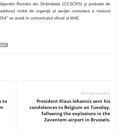
etăţenilor Români din Străinătate (CCSCRS) şi preluate de
telefonul mobil de urgenţă al secţiei consulare a misiunii
54” se arată în comunicatul oficial al MAE.
LLES
Articolul următor
 to
President Klaus Iohannis sent his
am
condolences to Belgium on Tuesday,
following the explosions in the
Zaventem airport in Brussels.