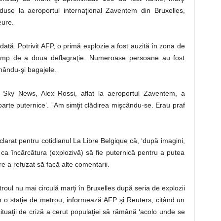
duse la aeroportul internaţional Zaventem din Bruxelles,
eure.
ată. Potrivit AFP, o primă explozie a fost auzită în zona de
t timp de a doua deflagraţie. Numeroase persoane au fost
ându-şi bagajele.
e Sky News, Alex Rossi, aflat la aeroportul Zaventem, a
foarte puternice’. ”Am simţit clădirea mişcându-se. Erau praf
larat pentru cotidianul La Libre Belgique că, ‘după imagini,
e ca încărcătura (explozivă) să fie puternică pentru a putea
e a refuzat să facă alte comentarii.
roul nu mai circulă marţi în Bruxelles după seria de explozii
n o staţie de metrou, informează AFP şi Reuters, citând un
situaţii de criză a cerut populaţiei să rămână ‘acolo unde se