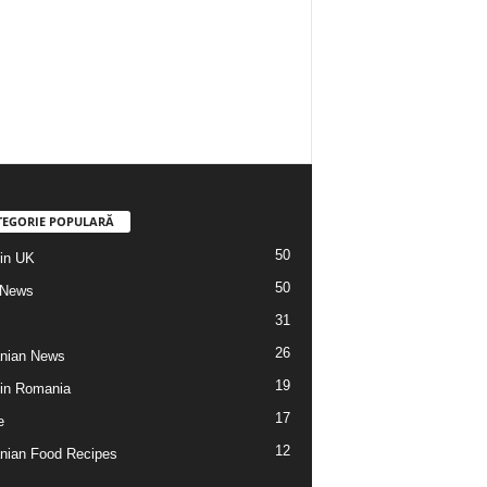
TEGORIE POPULARĂ
50
din UK
50
 News
31
26
nian News
19
 din Romania
17
e
12
ian Food Recipes