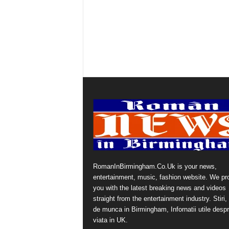
RomanInBirmingham.Co.Uk is your news,
entertainment, music, fashion website. We pr
you with the latest breaking news and videos
straight from the entertainment industry. Stiri, 
de munca in Birmingham, Infornatii utile desp
viata in UK.