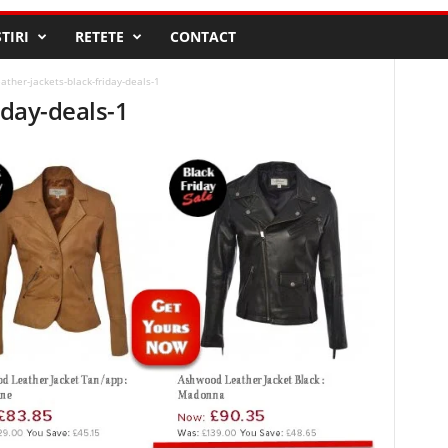
STIRI
RETETE
CONTACT
eather-jackets-black-friday-deals-1
iday-deals-1