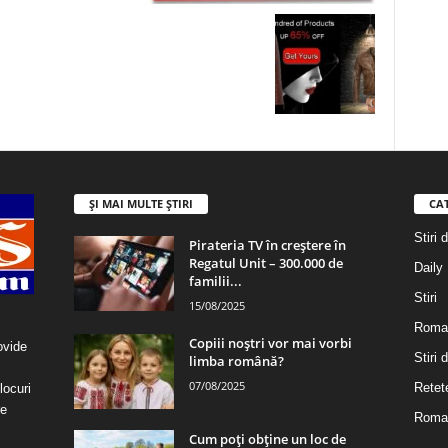
ȘI MAI MULTE ȘTIRI
CA
Stiri 
Pirateria TV în creștere în
Regatul Unit – 300.000 de
Daily
familii...
Stiri
15/08/2025
Roma
Copiii noștri vor mai vorbi
ovide
Stiri
limba română?
07/08/2025
Retet
locuri
re
Roman
Cum poți obține un loc de