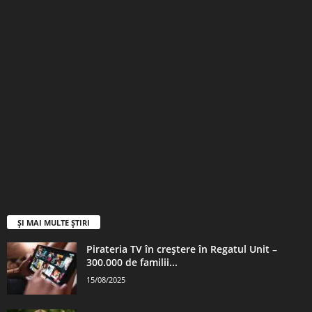
ȘI MAI MULTE ȘTIRI
Pirateria TV în creștere în Regatul Unit –
300.000 de familii...
15/08/2025