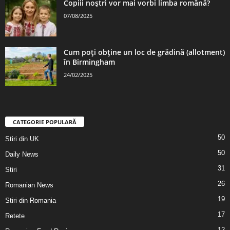
Copiii noștri vor mai vorbi limba română?
07/08/2025
Cum poți obține un loc de grădină (allotment)
în Birmingham
24/02/2025
CATEGORIE POPULARĂ
50
Stiri din UK
50
Daily News
31
Stiri
26
Romanian News
19
Stiri din Romania
17
Retete
12