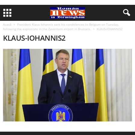
Acasă
President Klaus Iohannis sent his condolences to Belgium on Tuesday,
following the explosions in the Zaventem airport in Brussels.
KLAUS-IOHANNIS2
KLAUS-IOHANNIS2