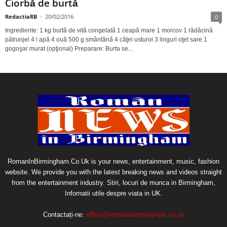
Ciorbă de burtă
RedactiaRB
-
20/02/2016
0
Ingrediente: 1 kg burtă de vită congelată 1 ceapă mare 1 morcov 1 rădăcină
pătrunjel 4 l apă 4 ouă 500 g smântână 4 căţei usturoi 3 linguri oţet sare 1
gogoşar murat (opţional) Preparare: Burta se...
RomanInBirmingham.Co.Uk is your news, entertainment, music, fashion
website. We provide you with the latest breaking news and videos straight
from the entertainment industry. Stiri, locuri de munca in Birmingham,
Infornatii utile despre viata in UK.
Contactați-ne:
office@romaninbirmingham.co.uk