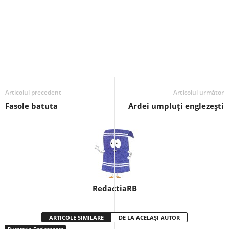
Articolul precedent
Articolul următor
Fasole batuta
Ardei umpluţi englezeşti
RedactiaRB
ARTICOLE SIMILARE
DE LA ACELAȘI AUTOR