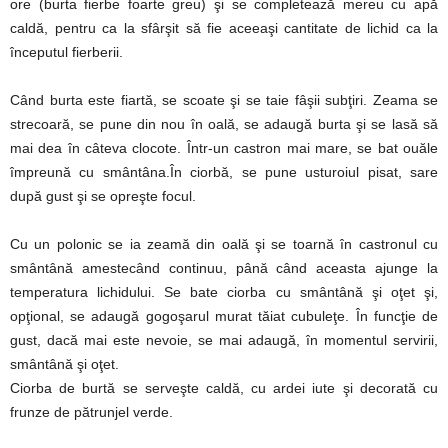
ore (burta fierbe foarte greu) şi se completează mereu cu apă
caldă, pentru ca la sfârşit să fie aceeaşi cantitate de lichid ca la
începutul fierberii.
Când burta este fiartă, se scoate şi se taie fâşii subţiri. Zeama se
strecoară, se pune din nou în oală, se adaugă burta şi se lasă să
mai dea în câteva clocote. Într-un castron mai mare, se bat ouăle
împreună cu smântâna.În ciorbă, se pune usturoiul pisat, sare
după gust şi se opreşte focul.
Cu un polonic se ia zeamă din oală şi se toarnă în castronul cu
smântână amestecând continuu, până când aceasta ajunge la
temperatura lichidului. Se bate ciorba cu smântână şi oţet şi,
opţional, se adaugă gogoşarul murat tăiat cubuleţe. În funcţie de
gust, dacă mai este nevoie, se mai adaugă, în momentul servirii,
smântână şi oţet.
Ciorba de burtă se serveşte caldă, cu ardei iute şi decorată cu
frunze de pătrunjel verde.