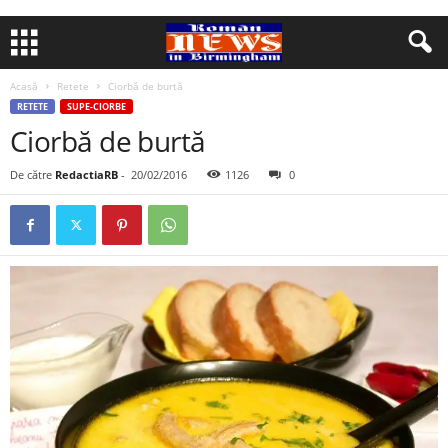
Acasă
Retete
Ciorbă de burtă
RETETE
SUPE-CIORBE
Ciorbă de burtă
De către
RedactiaRB
-
20/02/2016
1126
0