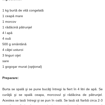
1 kg burtă de vită congelată
1 ceapă mare
1 morcov
1 rădăcină pătrunjel
4 l apă
4 ouă
500 g smântână
4 căţei usturoi
3 linguri oţet
sare
1 gogoşar murat (opţional)
Preparare:
Burta se spală şi se pune bucăţi întregi la fiert în 4 litri de apă. Se
curăţă şi se spală ceapa, morcovul şi rădăcina de pătrunjel.
Acestea se lasă întregi şi se pun în oală. Se lasă să fiarbă circa 2-3