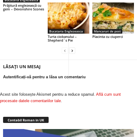
Bucataria Englezeasca
Prăjitură englezească cu
gem – Devonshire Scones
Bucataria Englezeasca
Mancaruri de post
Turta ciobanului –
Placinta cu ciuperci
Shepherd`s Pie
LĂSAȚI UN MESAJ
Autentificați-vă pentru a lăsa un comentariu
Acest site folosește Akismet pentru a reduce spamul.
Află cum sunt
procesate datele comentariilor tale
.
Contabil Roman in UK