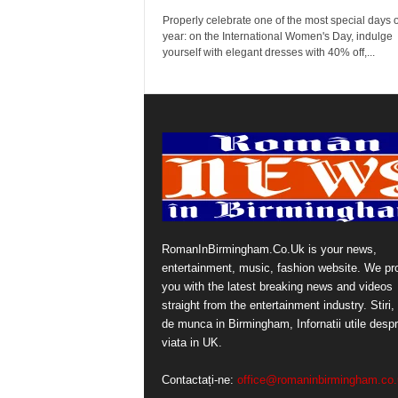
Properly celebrate one of the most special days o
year: on the International Women's Day, indulge
yourself with elegant dresses with 40% off,...
RomanInBirmingham.Co.Uk is your news,
entertainment, music, fashion website. We pr
you with the latest breaking news and videos
straight from the entertainment industry. Stiri, 
de munca in Birmingham, Infornatii utile desp
viata in UK.
Contactați-ne:
office@romaninbirmingham.co.