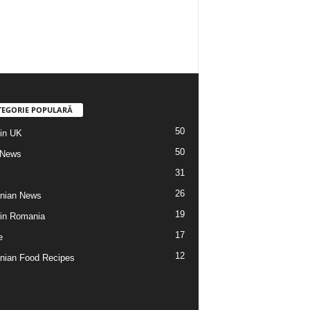
TEGORIE POPULARĂ
50
din UK
50
 News
31
26
nian News
19
 din Romania
17
e
12
ian Food Recipes