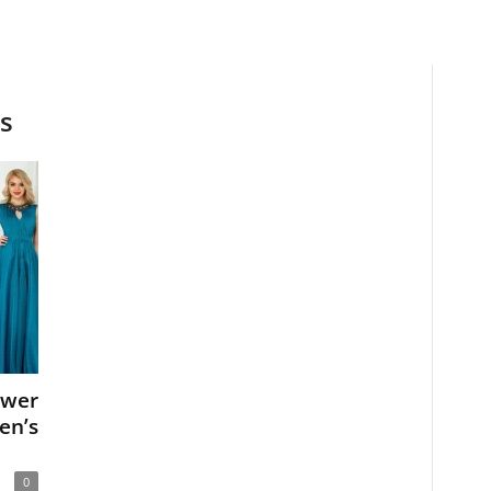
es
ower
en’s
0