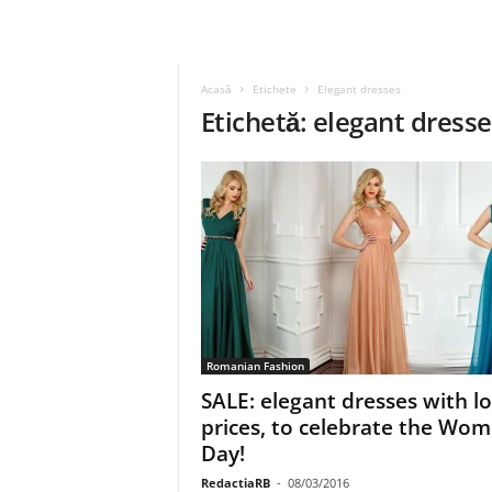
Acasă
Etichete
Elegant dresses
Etichetă: elegant dress
Romanian Fashion
SALE: elegant dresses with l
prices, to celebrate the Wom
Day!
RedactiaRB
-
08/03/2016