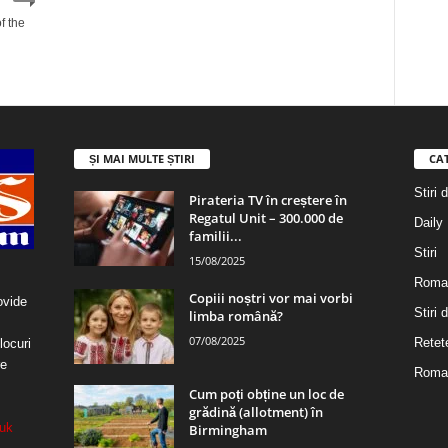
f the
ȘI MAI MULTE ȘTIRI
CA
Stiri 
Pirateria TV în creștere în
Regatul Unit – 300.000 de
Daily
familii...
Stiri
15/08/2025
Roma
Copiii noștri vor mai vorbi
ovide
Stiri
limba română?
07/08/2025
Retet
locuri
re
Roman
Cum poți obține un loc de
grădină (allotment) în
uk
Birmingham