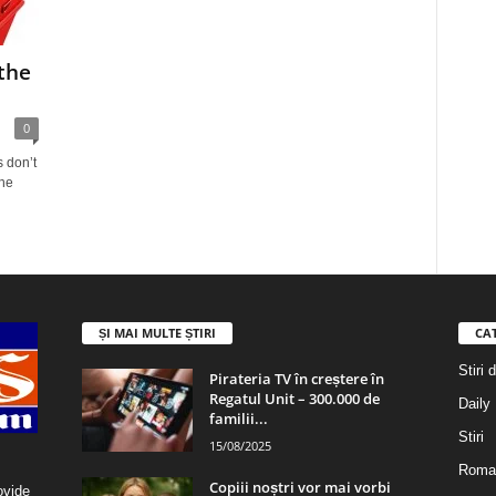
the
0
 don’t
the
ȘI MAI MULTE ȘTIRI
CA
Stiri 
Pirateria TV în creștere în
Regatul Unit – 300.000 de
Daily
familii...
Stiri
15/08/2025
Roma
Copiii noștri vor mai vorbi
ovide