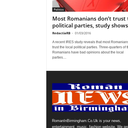
Politics
Most Romanians don’t trust 
political parties, study shows
RedactiaRB
-
01/03/2016
A recent IRES study reveals that most Romanians
trust the local political parties. Three-quarters of 
Romanians have bad opinions about the local
parties....
RomanInBirmingham.Co.Uk is your news,
entertainment, music, fashion website. We pr