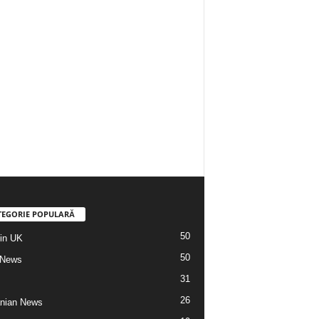
TEGORIE POPULARĂ
50
din UK
50
 News
31
26
nian News