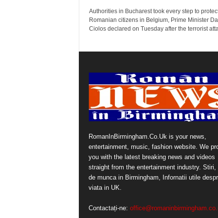
Authorities in Bucharest took every step to protec
Romanian citizens in Belgium, Prime Minister Da
Ciolos declared on Tuesday after the terrorist atta
RomanInBirmingham.Co.Uk is your news,
entertainment, music, fashion website. We pr
you with the latest breaking news and videos
straight from the entertainment industry. Stiri, 
de munca in Birmingham, Infornatii utile desp
viata in UK.
Contactați-ne:
office@romaninbirmingham.co.