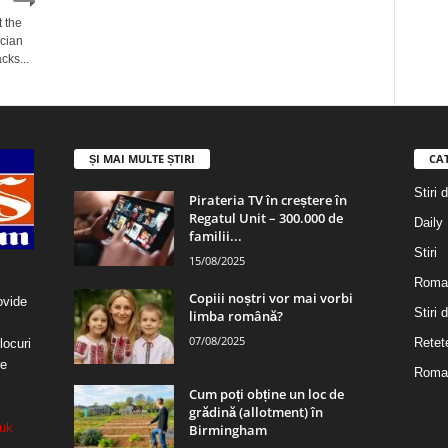
t the
cian
cks...
ȘI MAI MULTE ȘTIRI
CA
Stiri 
Pirateria TV în creștere în
Regatul Unit – 300.000 de
Daily
familii...
Stiri
15/08/2025
Roma
Copiii noștri vor mai vorbi
ovide
Stiri
limba română?
07/08/2025
Retet
locuri
re
Roman
Cum poți obține un loc de
grădină (allotment) în
uk
Birmingham