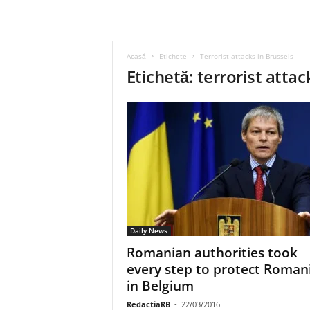
Acasă
Etichete
Terrorist attacks in Brussels
Etichetă: terrorist attac
Daily News
Romanian authorities took
every step to protect Roman
in Belgium
RedactiaRB
-
22/03/2016