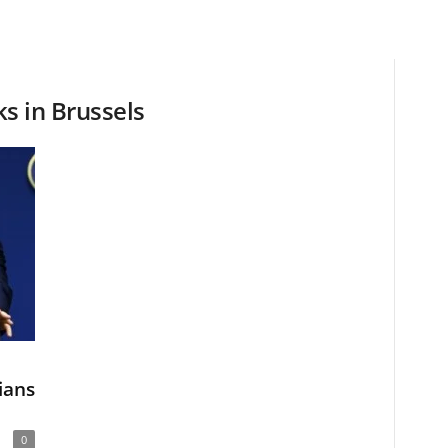
ks in Brussels
ians
0