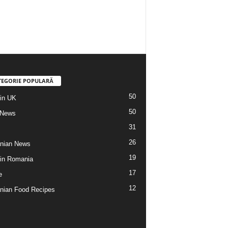
TEGORIE POPULARĂ
50
din UK
50
 News
31
26
nian News
19
 din Romania
17
e
12
ian Food Recipes