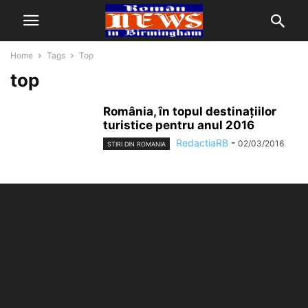
Home
Tags
Top
top
România, în topul destinaţiilor
turistice pentru anul 2016
RedactiaRB
-
02/03/2016
STIRI DIN ROMANIA