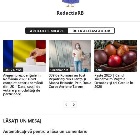
RedactiaRB
ARTICOLE SIMILARE
DE LA ACELAȘI AUTOR
Daily News
Coronavirus
Stiri
Alegeri prezidențiale în
339 de Români au fost
Paste 2020 | Când
România 2025: Ghid
Repatriați din Franța și
sărbătorim Paștele
complet pentru românii
Marea Britanie, Prin Doua
Ortodox și cel Catolic în
din UK – Date, secții de
Curse Aeriene Tarom
2020
votare și modalități de
participare
LĂSAȚI UN MESAJ
Autentificați-vă pentru a lăsa un comentariu