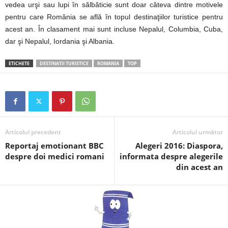
vedea urşi sau lupi în sălbăticie sunt doar câteva dintre motivele
pentru care România se află în topul destinaţiilor turistice pentru
acest an. În clasament mai sunt incluse Nepalul, Columbia, Cuba,
dar şi Nepalul, Iordania şi Albania.
ETICHETE
DESTINATII TURISTICE
ROMANIA
TOP
Articolul precedent
Articolul următor
Reportaj emotionant BBC
Alegeri 2016: Diaspora,
despre doi medici romani
informata despre alegerile
din acest an