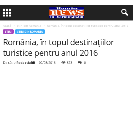
Acasă
Stiri din Romania
România, în topul destinaţiilor turistice pentru anul 2016
STIRI
STIRI DIN ROMANIA
România, în topul destinaţiilor
turistice pentru anul 2016
De către
RedactiaRB
-
02/03/2016
873
0