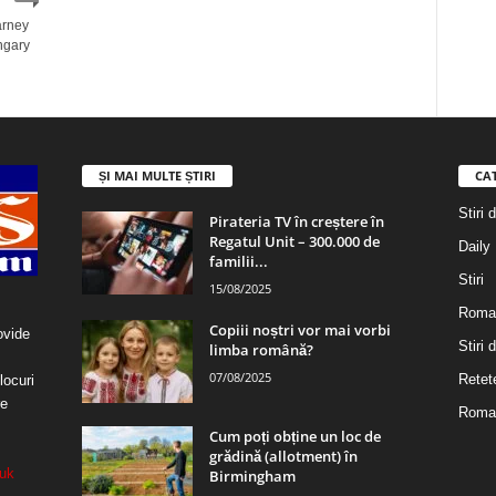
arney
ngary
ȘI MAI MULTE ȘTIRI
CA
Stiri 
Pirateria TV în creștere în
Regatul Unit – 300.000 de
Daily
familii...
Stiri
15/08/2025
Roma
Copiii noștri vor mai vorbi
ovide
Stiri
limba română?
07/08/2025
Retet
locuri
re
Roman
Cum poți obține un loc de
grădină (allotment) în
uk
Birmingham