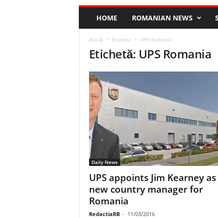
HOME
ROMANIAN NEWS
Acasă
Etichete
UPS Romania
Etichetă: UPS Romania
Daily News
UPS appoints Jim Kearney as
new country manager for
Romania
RedactiaRB
-
11/03/2016