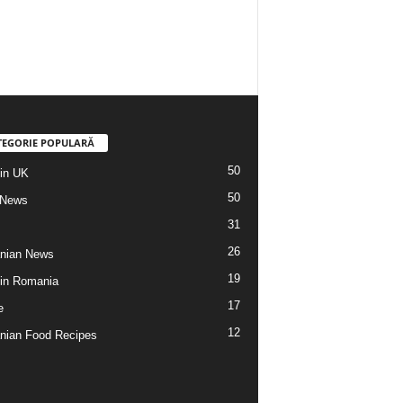
TEGORIE POPULARĂ
50
din UK
50
 News
31
26
nian News
19
 din Romania
17
e
12
ian Food Recipes