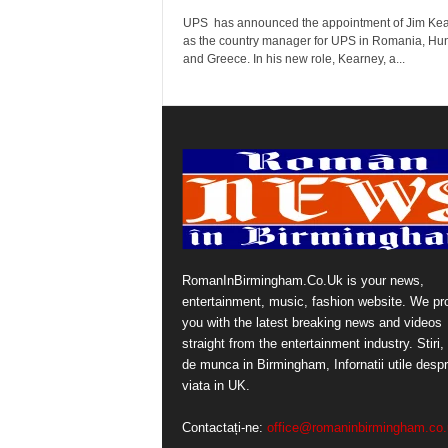
UPS has announced the appointment of Jim Ke
as the country manager for UPS in Romania, Hu
and Greece. In his new role, Kearney, a...
RomanInBirmingham.Co.Uk is your news,
entertainment, music, fashion website. We pr
you with the latest breaking news and videos
straight from the entertainment industry. Stiri, 
de munca in Birmingham, Infornatii utile desp
viata in UK.
Contactați-ne:
office@romaninbirmingham.co.