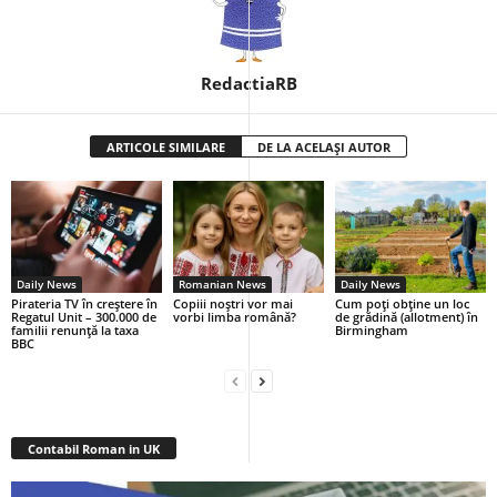
RedactiaRB
ARTICOLE SIMILARE
DE LA ACELAȘI AUTOR
Daily News
Romanian News
Daily News
Pirateria TV în creștere în
Copiii noștri vor mai
Cum poți obține un loc
Regatul Unit – 300.000 de
vorbi limba română?
de grădină (allotment) în
familii renunță la taxa
Birmingham
BBC
Contabil Roman in UK