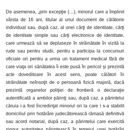
De asemenea, „prin excepţie (…), minorul care a împlinit
vârsta de 16 ani, titular al unui document de călătorie
individual sau, după caz, al unei cărţi de identitate, cărţi
de identitate simple sau cărţi electronice de identitate,
care urmează să se deplaseze în străinătate în vizită la
rude sau pentru studii, pentru a participa la concursuri
oficiale ori pentru a urma un tratament medical fără de
care viaţa ori sănătatea îi este pusă în pericol şi prezintă
acte doveditoare în acest sens, poate călători în
străinătate neînsoţit de o persoană fizică majoră, dacă
prezintă organelor poliţiei de frontieră o declaraţie
autentificată a ambilor părinţi sau, după caz, a părintelui
căruia i-a fost încredinţat minorul ori la care i s-a stabilit
domiciliul prin hotărâre judecătorească rămasă definitivă
sau acord notarial, după caz, a părintelui care exercită
singur autoritatea părintească în temeiul unei hotărâri