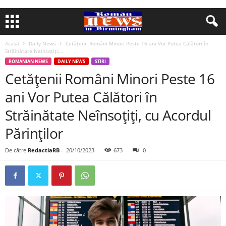
Acasă
Daily News
Cetăţenii Români Minori Peste 16 ani Vor Putea Călători în
Străinătate Neînsoţiţi,...
ROMANIAN NEWS
DAILY NEWS
STIRI
Cetăţenii Români Minori Peste 16
ani Vor Putea Călători în
Străinătate Neînsoţiţi, cu Acordul
Părinţilor
De către
RedactiaRB
-
20/10/2023
673
0