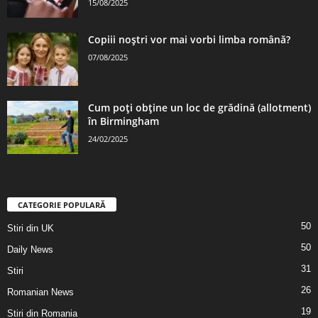
15/08/2025
Copiii noștri vor mai vorbi limba română?
07/08/2025
Cum poți obține un loc de grădină (allotment)
în Birmingham
24/02/2025
CATEGORIE POPULARĂ
50
Stiri din UK
50
Daily News
31
Stiri
26
Romanian News
19
Stiri din Romania