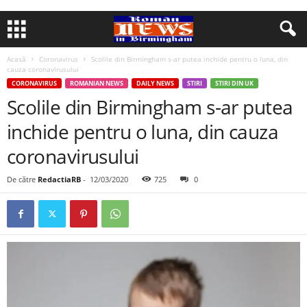
Acasă
Coronavirus
Scolile din Birmingham s-ar putea inchide pentru o luna, din
cauza coronavirusului
CORONAVIRUS
ROMANIAN NEWS
DAILY NEWS
STIRI
STIRI DIN UK
Scolile din Birmingham s-ar putea
inchide pentru o luna, din cauza
coronavirusului
De către
RedactiaRB
-
12/03/2020
725
0