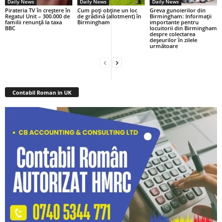
Daily News
Daily News
Daily News
Pirateria TV în creștere în
Cum poți obține un loc
Greva gunoierilor din
Regatul Unit – 300.000 de
de grădină (allotment) în
Birmingham: Informații
familii renunță la taxa
Birmingham
importante pentru
BBC
locuitorii din Birmingham
despre colectarea
deșeurilor în zilele
următoare
Contabil Roman in UK