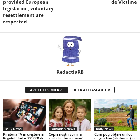
provided European
de Victime
legislation, voluntary
resettlement are
respected
RedactiaRB
ARTICOLE SIMILARE
DE LA ACELAȘI AUTOR
Daily News
Romanian News
Daily News
Pirateria TV în creștere în
Copiii noștri vor mai
Cum poți obține un loc
Regatul Unit – 300.000 de
vorbi limba română?
de grădină (allotment) în