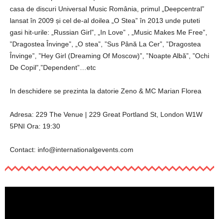
casa de discuri Universal Music România, primul „Deepcentral”
lansat în 2009 și cel de-al doilea „O Stea” în 2013 unde puteti
gasi hit-urile: „Russian Girl”, „In Love” , „Music Makes Me Free”,
”Dragostea Învinge”, „O stea”, ”Sus Până La Cer”, ”Dragostea
Învinge”, ”Hey Girl (Dreaming Of Moscow)”, ”Noapte Albă”, ”Ochi
De Copil”,”Dependent”…etc
In deschidere se prezinta la datorie Zeno & MC Marian Florea
Adresa: 229 The Venue | 229 Great Portland St, London W1W
5PNI Ora: 19:30
Contact: info@internationalgevents.com