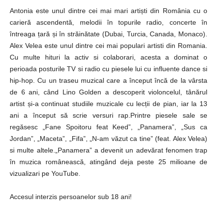
Antonia este unul dintre cei mai mari artiști din România cu o
carieră ascendentă, melodii în topurile radio, concerte în
întreaga țară și în străinătate (Dubai, Turcia, Canada, Monaco).
Alex Velea este unul dintre cei mai populari artisti din Romania.
Cu multe hituri la activ si colaborari, acesta a dominat o
perioada posturile TV si radio cu piesele lui cu influente dance si
hip-hop. Cu un traseu muzical care a început încă de la vârsta
de 6 ani, când Lino Golden a descoperit violoncelul, tânărul
artist și-a continuat studiile muzicale cu lecții de pian, iar la 13
ani a început să scrie versuri rap.Printre piesele sale se
regăsesc „Fane Spoitoru feat Keed”, „Panamera”, „Sus ca
Jordan”, „Maceta”, „Fifa”, „N-am văzut ca tine” (feat. Alex Velea)
si multe altele.„Panamera” a devenit un adevărat fenomen trap
în muzica românească, atingând deja peste 25 milioane de
vizualizari pe YouTube.
Accesul interzis persoanelor sub 18 ani!