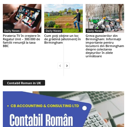
Daily News
Daily News
Daily News
Pirateria TV în creștere în
Cum poți obține un loc
Greva gunoierilor din
Regatul Unit – 300.000 de
de grădină (allotment) în
Birmingham: Informații
familii renunță la taxa
Birmingham
importante pentru
BBC
locuitorii din Birmingham
despre colectarea
deșeurilor în zilele
următoare
Contabil Roman in UK