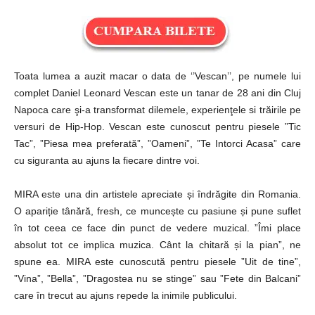
Toata lumea a auzit macar o data de ‘’Vescan’’, pe numele lui
complet Daniel Leonard Vescan este un tanar de 28 ani din Cluj
Napoca care şi-a transformat dilemele, experienţele si trăirile pe
versuri de Hip-Hop. Vescan este cunoscut pentru piesele ”Tic
Tac”, ”Piesa mea preferată”, ”Oameni”, ”Te Intorci Acasa” care
cu siguranta au ajuns la fiecare dintre voi.
MIRA este una din artistele apreciate și îndrăgite din Romania.
O apariție tânără, fresh, ce muncește cu pasiune și pune suflet
în tot ceea ce face din punct de vedere muzical. ”Îmi place
absolut tot ce implica muzica. Cânt la chitară și la pian”, ne
spune ea. MIRA este cunoscută pentru piesele ”Uit de tine”,
”Vina”, ”Bella”, ”Dragostea nu se stinge” sau ”Fete din Balcani”
care în trecut au ajuns repede la inimile publicului.